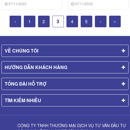
trường học
phòng nhỏ
07/11/2025
07/11/2025
‹
1
2
3
4
5
›
»
VỀ CHÚNG TÔI
HƯỚNG DẪN KHÁCH HÀNG
TỔNG ĐÀI HỖ TRỢ
TÌM KIẾM NHIỀU
CÔNG TY TNHH THƯƠNG MẠI DỊCH VỤ TƯ VẤN ĐẦU TƯ