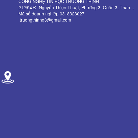
CÔNG NGHỆ TIN HỌC TRƯỜNG THỊNH
212/94 Đ. Nguyễn Thiện Thuật, Phường 3, Quận 3, Thành phố Hồ Chí Minh
Mã số doanh nghiệp 0318323027
truongthinhq3@gmail.com