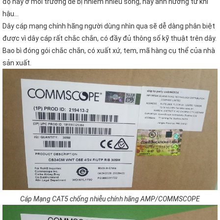
độ này ở môi trường dễ bị nhiễm nhiễu sóng, hay ảnh hưởng từ khí
hậu…
Dây cáp mạng chính hãng người dùng nhìn qua sẽ dễ dàng phân biệt
được vì dây cáp rất chắc chắn, có đầy đủ thông số kỹ thuật trên dây.
Bao bì đóng gói chắc chắn, có xuất xứ, tem, mã hàng cụ thể của nhà
sản xuất.
Cáp Mạng CAT5 chống nhiễu chính hãng AMP/COMMSCOPE