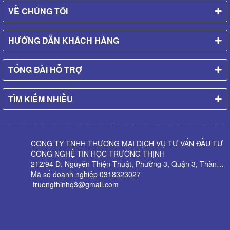
VỀ CHÚNG TÔI
HƯỚNG DẪN KHÁCH HÀNG
TỔNG ĐÀI HỖ TRỢ
TÌM KIẾM NHIỀU
CÔNG TY TNHH THƯƠNG MẠI DỊCH VỤ TƯ VẤN ĐẦU TƯ
CÔNG NGHỆ TIN HỌC TRƯỜNG THỊNH
212/94 Đ. Nguyễn Thiện Thuật, Phường 3, Quận 3, Thành phố Hồ Chí Minh
Mã số doanh nghiệp 0318323027
truongthinhq3@gmail.com