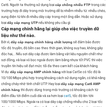
Cat6. Người ta thường sử dụng loại
cáp chống nhiễu FTP
trong các
trường hợp đi dây trong môi trường dễ bị nhiễm nhiễu từ: nhiễu chéo,
xung điện từ khi đi nhiều dây cáp trong một ống dẫn. Hoặc sử dụng
loại
dây cáp mạng UTP
nếu không yêu cầu gì.
Cáp mạng chính hãng lại giúp cho việc truyền dữ
liệu như thế nào.
Bởi vì,
dây cáp mạng chính hãng chất lượng
sẽ đảm bảo được
tốc độ truyền, độ bền cao theo thời gian, không suy hao, không gây
độc hại,… Nếu sợi dây cáp được làm bằng vật liệu nguyên chất như
sợi đồng, và loại vỏ bọc ngoài được làm bằng nhựa tốt PVC thì việc
truyền tín hiệu sẽ đạt mức tối đa theo cam kết của khách hàng.
Ví dụ:
dây cáp mạng AMP chính hãng
với loại Cat5e có tốc độ là
10/100 Mbps phù hợp trong khoảng cách sử dụng ngắn, có khả năng
chống cháy nhờ tính chất UTP. Hay loại
dây cáp mạng Cat6 AMP
chính hãng
thì được dùng trong môi trường có khoảng cách từ
điểm đầu tới điểm cuối dài và xa hơn loại
cat5
, tốc độ lên tớii
100/1000 Mbps. Ngoài ra có loại dây cáp chống nhiễu cho 2 loại tốc