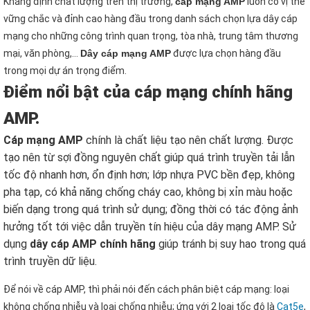
Khẳng định chất lượng trên thị trường,
cáp mạng AMP
luôn có vị thế
vững chắc và đỉnh cao hàng đầu trong danh sách chọn lựa dây cáp
mạng cho những công trình quan trọng, tòa nhà, trung tâm thương
mại, văn phòng,…
Dây cáp mạng AMP
được lựa chọn hàng đầu
trong mọi dự án trọng điểm.
Điểm nổi bật của cáp mạng chính hãng
AMP.
Cáp mạng AMP
chính là chất liệu tạo nên chất lượng. Được
tạo nên từ sợi đồng nguyên chất giúp quá trình truyền tải lẫn
tốc độ nhanh hơn, ổn định hơn; lớp nhựa PVC bền đẹp, không
pha tạp, có khả năng chống cháy cao, không bị xỉn màu hoặc
biến dạng trong quá trình sử dụng; đồng thời có tác động ảnh
hưởng tốt tới việc dẫn truyền tín hiệu của dây mạng AMP. Sử
dụng
dây cáp AMP chính hãng
giúp tránh bị suy hao trong quá
trình truyền dữ liệu.
Để nói về cáp AMP, thì phải nói đến cách phân biệt cáp mạng: loại
không chống nhiễu và loại chống nhiễu; ứng với 2 loại tốc độ là
Cat5e
,