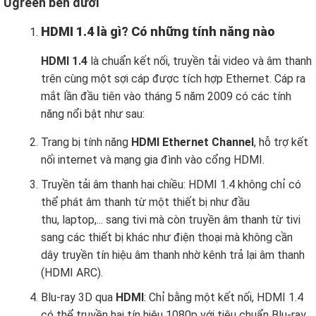
Ugreen bên dưới
HDMI 1.4 là gì? Có những tính năng nào
HDMI 1.4
là chuẩn kết nối, truyền tải video và âm thanh
trên cùng một sợi cáp được tích hợp Ethernet. Cáp ra
mắt lần đầu tiên vào tháng 5 năm 2009 có các tính
năng nổi bật như sau:
Trang bị tính năng
HDMI Ethernet Channel
, hỗ trợ kết
nối internet và mạng gia đình vào cổng HDMI.
Truyền tải âm thanh hai chiều: HDMI 1.4 không chỉ có
thể phát âm thanh từ một thiết bị như đầu
thu, laptop,... sang tivi mà còn truyền âm thanh từ tivi
sang các thiết bị khác như điện thoại mà không cần
dây truyền tín hiệu âm thanh nhờ kênh trả lại âm thanh
(HDMI ARC).
Blu-ray 3D qua
HDMI
: Chỉ bằng một kết nối, HDMI 1.4
có thể truyền hai tín hiệu 1080p với tiêu chuẩn Blu-ray