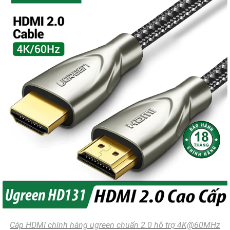
Cáp HDMI chính hãng ugreen chuẩn 2.0 hỗ trợ 4K@60MHz