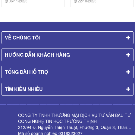
06/11/2025
22/10/2025
VỀ CHÚNG TÔI
HƯỚNG DẪN KHÁCH HÀNG
TỔNG ĐÀI HỖ TRỢ
TÌM KIẾM NHIỀU
CÔNG TY TNHH THƯƠNG MẠI DỊCH VỤ TƯ VẤN ĐẦU TƯ
CÔNG NGHỆ TIN HỌC TRƯỜNG THỊNH
212/94 Đ. Nguyễn Thiện Thuật, Phường 3, Quận 3, Thành phố Hồ Chí Minh
Mã số doanh nghiệp 0318323027