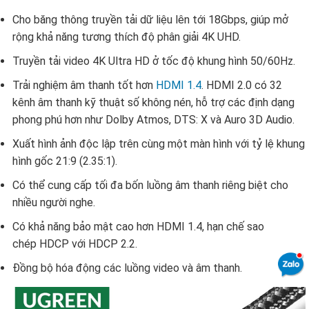
Cho băng thông truyền tải dữ liệu lên tới 18Gbps, giúp mở
rộng khả năng tương thích độ phân giải 4K UHD.
Truyền tải video 4K Ultra HD ở tốc độ khung hình 50/60Hz.
Trải nghiệm âm thanh tốt hơn
HDMI 1.4
. HDMI 2.0 có 32
kênh âm thanh kỹ thuật số không nén, hỗ trợ các định dạng
phong phú hơn như Dolby Atmos, DTS: X và
Auro 3D Audio.
Xuất hình ảnh độc lập trên cùng một màn hình với tỷ lệ khung
hình gốc 21:9 (2.35:1).
Có thể cung cấp tối đa bốn luồng âm thanh riêng biệt cho
nhiều người nghe.
Có khả năng bảo mật cao hơn HDMI 1.4, hạn chế sao
chép HDCP với HDCP 2.2.
Đồng bộ hóa động các luồng video và âm thanh.