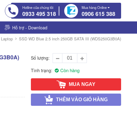
Hotline của chúng tôi
Mua hàng Online
0933 495 318
0906 615 388
Hỗ trợ - Download
 Laptop
SSD WD Blue 2.5 inch 250GB SATA III (WDS250G3B0A)
0G3B0A)
Số lượng
Còn hàng
Tình trạng
MUA NGAY
THÊM VÀO GIỎ HÀNG