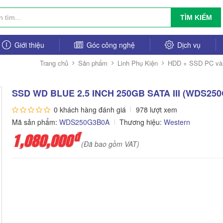
TÌM KIẾM
Giới thiệu
Góc công nghệ
Dịch vụ
Trang chủ
Sản phẩm
Linh Phụ Kiện
HDD + SSD PC và
SSD WD BLUE 2.5 INCH 250GB SATA III (WDS25
0 khách hàng đánh giá
978 lượt xem
Mã sản phẩm:
WDS250G3B0A
Thương hiệu:
Western
đ
1,080,000
(Đã bao gồm VAT)