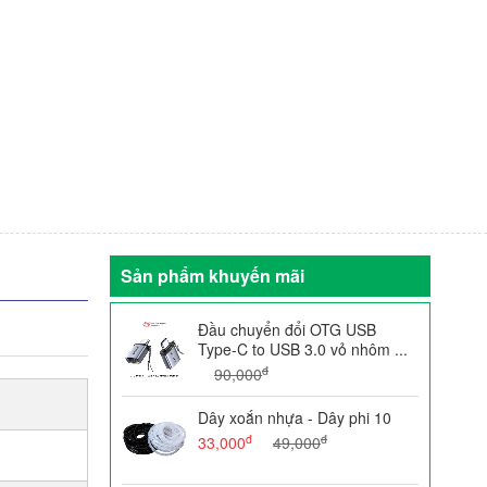
Sản phẩm khuyến mãi
Đầu chuyển đổi OTG USB
Type-C to USB 3.0 vỏ nhôm ...
đ
90,000
Dây xoắn nhựa - Dây phi 10
đ
đ
33,000
49,000