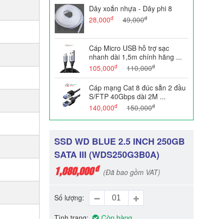
Dây xoắn nhựa - Dây phi 8
đ
đ
28,000
49,000
Cáp Micro USB hỗ trợ sạc
nhanh dài 1,5m chính hãng ...
đ
đ
105,000
110,000
Cáp mạng Cat 8 đúc sẵn 2 đầu
S/FTP 40Gbps dài 2M ...
đ
đ
140,000
150,000
SSD WD BLUE 2.5 INCH 250GB
SATA III (WDS250G3B0A)
đ
1,080,000
(Đã bao gồm VAT)
Số lượng
Còn hàng
Tình trạng