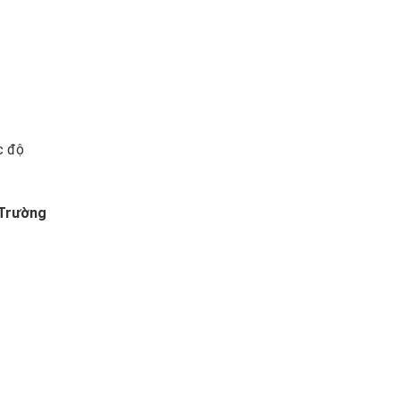
c độ
 Trường