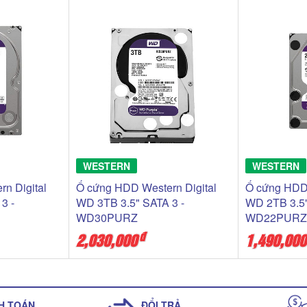
WESTERN
WESTERN
rn Digital
Ổ cứng HDD Western Digital
Ổ cứng HDD
3 -
WD 3TB 3.5" SATA 3 -
WD 2TB 3.5"
WD30PURZ
WD22PUR
đ
2,030,000
1,490,000
H TOÁN
ĐỔI TRẢ