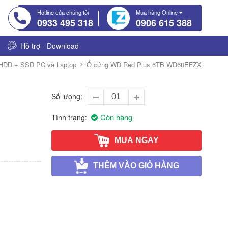
Hotline của chúng tôi
Mua hàng Online
0933 495 318
0906 615 388
Hỗ trợ - Download
HDD + SSD PC và Laptop
Ổ cứng WD Red Plus 6TB WD60EFZX
Số lượng
Còn hàng
Tình trạng
MUA NGAY
THÊM VÀO GIỎ HÀNG