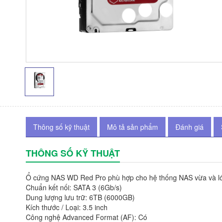
Thông số kỹ thuật
Mô tả sản phẩm
Đánh giá
THÔNG SỐ KỸ THUẬT
Ổ cứng NAS WD Red Pro phù hợp cho hệ thống NAS vừa và lớ
Chuẩn kết nối: SATA 3 (6Gb/s)
Dung lượng lưu trữ: 6TB (6000GB)
Kích thước / Loại: 3.5 inch
Công nghệ Advanced Format (AF): Có