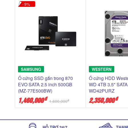
9
SAMSUNG
WESTERN
Ổ cứng SSD gắn trong 870
Ổ cứng HDD Weste
EVO SATA 2.5 inch 500GB
WD 4TB 3.5" SATA 
(MZ-77E500BW)
WD42PURZ
đ
đ
1,460,000
2,350,000
đ
1,600,000
HỖ TRỢ 24/7
THAN