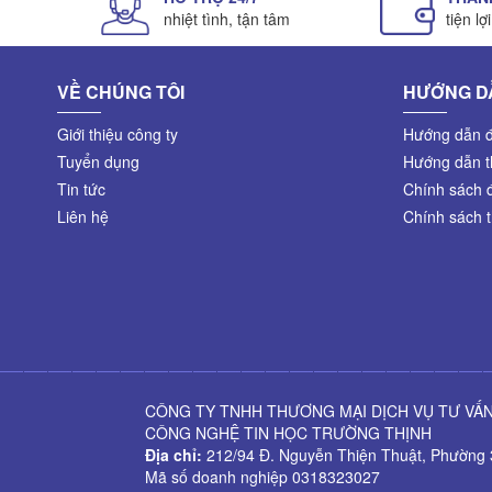
nhiệt tình, tận tâm
tiện lợ
VỀ CHÚNG TÔI
HƯỚNG D
Giới thiệu công ty
Hướng dẫn đ
Tuyển dụng
Hướng dẫn t
Tin tức
Chính sách đ
Liên hệ
Chính sách 
CÔNG TY TNHH THƯƠNG MẠI DỊCH VỤ TƯ VẤN
CÔNG NGHỆ TIN HỌC TRƯỜNG THỊNH
Địa chỉ:
212/94 Đ. Nguyễn Thiện Thuật, Phường 
Mã số doanh nghiệp 0318323027