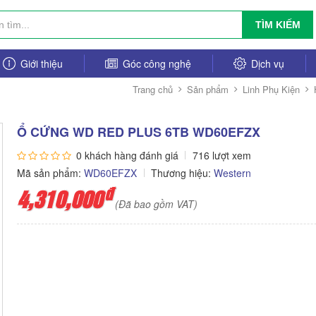
TÌM KIẾM
Giới thiệu
Góc công nghệ
Dịch vụ
Trang chủ
Sản phẩm
Linh Phụ Kiện
Ổ CỨNG WD RED PLUS 6TB WD60EFZX
0 khách hàng đánh giá
716 lượt xem
Mã sản phẩm:
WD60EFZX
Thương hiệu:
Western
đ
4,310,000
(Đã bao gồm VAT)