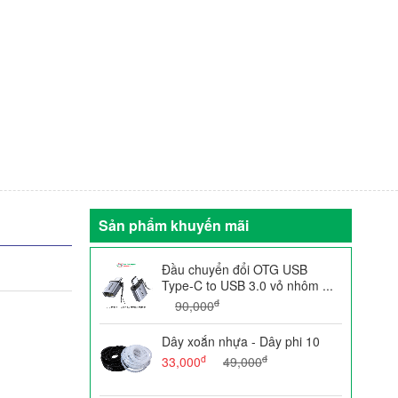
Sản phẩm khuyến mãi
Đầu chuyển đổi OTG USB
Type-C to USB 3.0 vỏ nhôm ...
đ
90,000
Dây xoắn nhựa - Dây phi 10
đ
đ
33,000
49,000