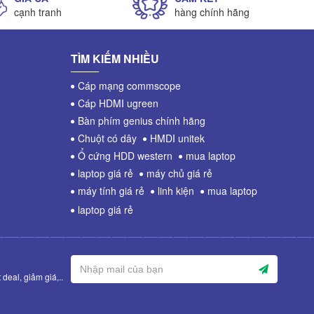
cạnh tranh
hàng chính hãng
TÌM KIẾM NHIỀU
Cáp mạng commscope
Cáp HDMI ugreen
Bàn phím genius chính hãng
Chuột có dây
HMDI unitek
Ổ cứng HDD western
mua laptop
laptop giá rẻ
máy chủ giá rẻ
máy tính giá rẻ
linh kiện
mua laptop
laptop giá rẻ
deal, giảm giá,..