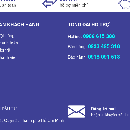
i, an toàn
hỗ trợ miễn phí
ẪN KHÁCH HÀNG
TỔNG ĐÀI HỖ TRỢ
0906 615 388
ặt hàng
Hotline:
hanh toán
0933 495 318
Bán hàng:
ổi trả
0918 091 513
Bảo hành:
thành viên
 ĐẦU TƯ
Đăng ký mail
Nhận tin khuyến mãi, hot 
3, Quận 3, Thành phố Hồ Chí Minh