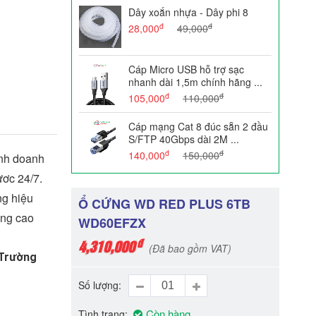
Dây xoắn nhựa - Dây phi 8
đ
đ
28,000
49,000
Cáp Micro USB hỗ trợ sạc
nhanh dài 1,5m chính hãng ...
đ
đ
105,000
110,000
Cáp mạng Cat 8 đúc sẵn 2 đầu
S/FTP 40Gbps dài 2M ...
đ
đ
140,000
150,000
ình doanh
ươc 24/7.
ng hiệu
Ổ CỨNG WD RED PLUS 6TB
ầng cao
WD60EFZX
đ
4,310,000
(Đã bao gồm VAT)
 Trường
Số lượng
Còn hàng
Tình trạng