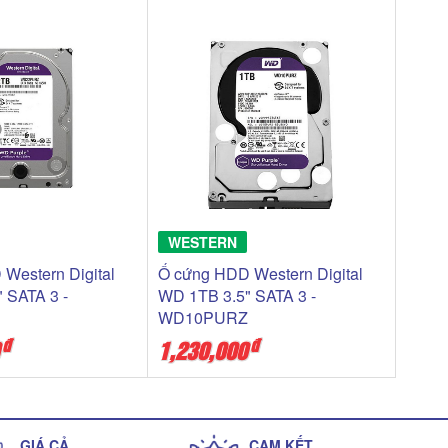
WESTERN
WES
 Western Digital
Ổ cứng HDD Western Digital
Ổ cư
 SATA 3 -
WD 1TB 3.5" SATA 3 -
WD B
Z
WD10PURZ
SATA
đ
đ
1,230,000
1,09
GIÁ CẢ
CAM KẾT