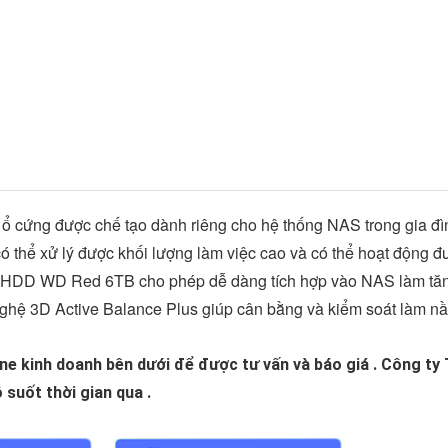
i ổ cứng được chế tạo dành riêng cho hệ thống NAS trong gia đ
ó thể xử lý được khối lượng làm việc cao và có thể hoạt động đ
ên HDD WD Red 6TB cho phép dễ dàng tích hợp vào NAS làm tă
nghệ 3D Active Balance Plus giúp cân bằng và kiểm soát làm n
ine kinh doanh bên dưới để được tư vấn và báo giá . Công ty
suốt thời gian qua .