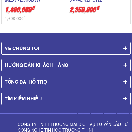
đ
đ
1,460,000
2,350,000
đ
1,600,000
VỀ CHÚNG TÔI
HƯỚNG DẪN KHÁCH HÀNG
TỔNG ĐÀI HỖ TRỢ
TÌM KIẾM NHIỀU
CÔNG TY TNHH THƯƠNG MẠI DỊCH VỤ TƯ VẤN ĐẦU TƯ
CÔNG NGHỆ TIN HỌC TRƯỜNG THỊNH