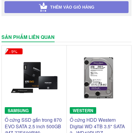
THÊM VÀO GIỎ HÀNG
SẢN PHẨM LIÊN QUAN
9
SAMSUNG
WESTERN
Ổ cứng SSD gắn trong 870
Ổ cứng HDD Western
EVO SATA 2.5 inch 500GB
Digital WD 4TB 3.5" SATA
(MZ-77E500BW)
3 - WD42PURZ