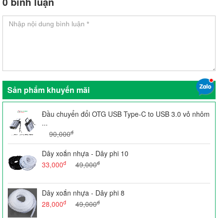
0 bình luận
Sản phẩm khuyến mãi
Đầu chuyển đổi OTG USB Type-C to USB 3.0 vỏ nhôm
...
đ
90,000
Dây xoắn nhựa - Dây phi 10
đ
đ
33,000
49,000
Dây xoắn nhựa - Dây phi 8
đ
đ
28,000
49,000