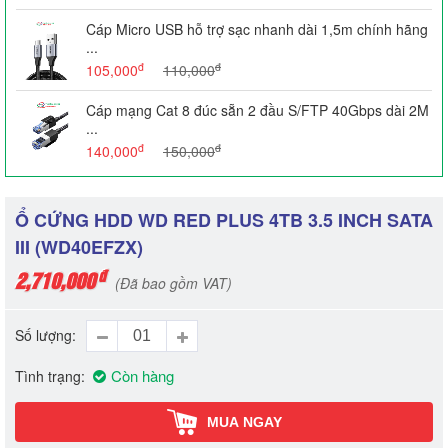
Cáp Micro USB hỗ trợ sạc nhanh dài 1,5m chính hãng
...
đ
đ
105,000
110,000
Cáp mạng Cat 8 đúc sẵn 2 đầu S/FTP 40Gbps dài 2M
...
đ
đ
140,000
150,000
Ổ CỨNG HDD WD RED PLUS 4TB 3.5 INCH SATA
III (WD40EFZX)
đ
2,710,000
(Đã bao gồm VAT)
Số lượng
Còn hàng
Tình trạng
MUA NGAY