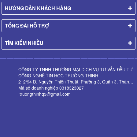
HƯỚNG DẪN KHÁCH HÀNG
TỔNG ĐÀI HỖ TRỢ
TÌM KIẾM NHIỀU
CÔNG TY TNHH THƯƠNG MẠI DỊCH VỤ TƯ VẤN ĐẦU TƯ
CÔNG NGHỆ TIN HỌC TRƯỜNG THỊNH
212/94 Đ. Nguyễn Thiện Thuật, Phường 3, Quận 3, Thành phố Hồ Chí Minh
Mã số doanh nghiệp 0318323027
truongthinhq3@gmail.com