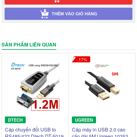
THÊM VÀO GIỎ HÀNG
SẢN PHẨM LIÊN QUAN
17
DTECH
UGREEN
Cáp chuyển đổi USB to
Cáp máy in USB 2.0 cao
RS485/422 Dtech DT-5019
cấp dài 5M Ugreen 10352