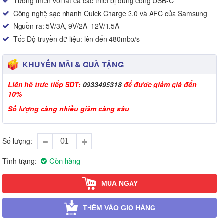
Tương thích với tất cả các thiết bị dùng cổng USB-C
Công nghệ sạc nhanh Quick Charge 3.0 và AFC của Samsung
Nguồn ra: 5V/3A, 9V/2A, 12V/1.5A
Tốc Độ truyền dữ liệu: lên đến 480mbp/s
KHUYẾN MÃI & QUÀ TẶNG
Liên hệ trực tiếp SDT:
0933495318
để được giảm giá đến
10%
Số lượng càng nhiều giảm càng sâu
Số lượng
Còn hàng
Tình trạng
MUA NGAY
THÊM VÀO GIỎ HÀNG