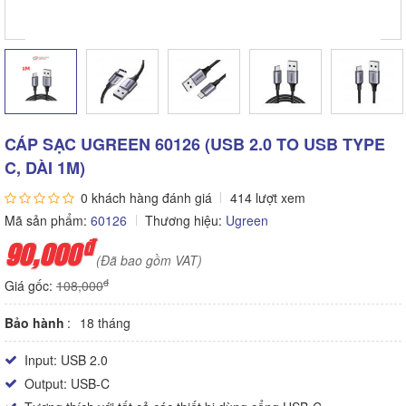
CÁP SẠC UGREEN 60126 (USB 2.0 TO USB TYPE
C, DÀI 1M)
0 khách hàng đánh giá
414 lượt xem
Mã sản phẩm:
60126
Thương hiệu:
Ugreen
đ
90,000
(Đã bao gồm VAT)
đ
Giá gốc:
108,000
Bảo hành
18 tháng
Input: USB 2.0
Output: USB-C