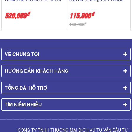
đ
đ
520,000
115,000
đ
138,000
VỀ CHÚNG TÔI
HƯỚNG DẪN KHÁCH HÀNG
TỔNG ĐÀI HỖ TRỢ
TÌM KIẾM NHIỀU
CÔNG TY TNHH THƯƠNG MẠI DỊCH VỤ TƯ VẤN ĐẦU TƯ