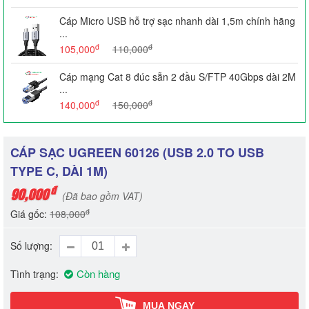
Cáp Micro USB hỗ trợ sạc nhanh dài 1,5m chính hãng
...
đ
đ
105,000
110,000
Cáp mạng Cat 8 đúc sẵn 2 đầu S/FTP 40Gbps dài 2M
...
đ
đ
140,000
150,000
CÁP SẠC UGREEN 60126 (USB 2.0 TO USB
TYPE C, DÀI 1M)
đ
90,000
(Đã bao gồm VAT)
đ
Giá gốc:
108,000
Số lượng
Còn hàng
Tình trạng
MUA NGAY