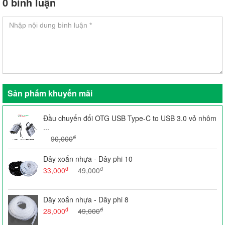
0 bình luận
Sản phẩm khuyến mãi
Đầu chuyển đổi OTG USB Type-C to USB 3.0 vỏ nhôm
...
đ
90,000
Dây xoắn nhựa - Dây phi 10
đ
đ
33,000
49,000
Dây xoắn nhựa - Dây phi 8
đ
đ
28,000
49,000