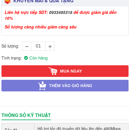
KHUYẾN MÃI & QUÀ TẶNG
Liên hệ trực tiếp SDT:
0933495318
để được giảm giá đến
10%
Số lượng càng nhiều giảm càng sâu
Số lượng
Còn hàng
Tình trạng
MUA NGAY
THÊM VÀO GIỎ HÀNG
THÔNG SỐ KỸ THUẬT
Hỗ trợ tốc độ truyền dữ liệu lên đến 480Mbps