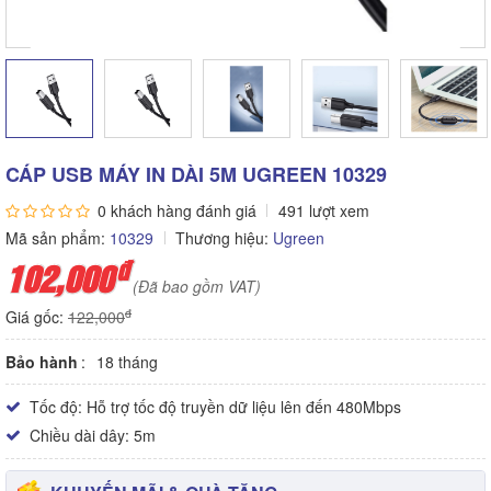
CÁP USB MÁY IN DÀI 5M UGREEN 10329
0 khách hàng đánh giá
491 lượt xem
Mã sản phẩm:
10329
Thương hiệu:
Ugreen
đ
102,000
(Đã bao gồm VAT)
đ
Giá gốc:
122,000
Bảo hành
18 tháng
Tốc độ: Hỗ trợ tốc độ truyền dữ liệu lên đến 480Mbps
Chiều dài dây: 5m