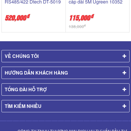
RS485/422 Dtech DT-5019
cấp dài 5M Ugreen 10352
đ
đ
520,000
115,000
đ
138,000
VỀ CHÚNG TÔI
HƯỚNG DẪN KHÁCH HÀNG
TỔNG ĐÀI HỖ TRỢ
TÌM KIẾM NHIỀU