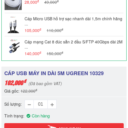
đ
đ
28,000
49,000
Cáp Micro USB hỗ trợ sạc nhanh dài 1,5m chính hãng
...
đ
đ
105,000
110,000
Cáp mạng Cat 8 đúc sẵn 2 đầu S/FTP 40Gbps dài 2M
...
đ
đ
140,000
150,000
CÁP USB MÁY IN DÀI 5M UGREEN 10329
đ
102,000
(Đã bao gồm VAT)
đ
Giá gốc:
122,000
Số lượng
Còn hàng
Tình trạng