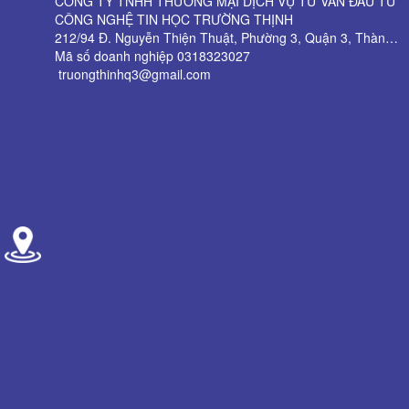
CÔNG TY TNHH THƯƠNG MẠI DỊCH VỤ TƯ VẤN ĐẦU TƯ
CÔNG NGHỆ TIN HỌC TRƯỜNG THỊNH
212/94 Đ. Nguyễn Thiện Thuật, Phường 3, Quận 3, Thành phố Hồ Chí Minh
Mã số doanh nghiệp 0318323027
truongthinhq3@gmail.com