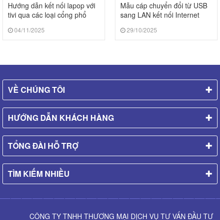
Hướng dẫn kết nối lapop với
Mẫu cáp chuyển đổi từ USB
tivi qua các loại cổng phổ
sang LAN kết nối Internet
biến ...
qua dây ...
04/11/2025
29/10/2025
VỀ CHÚNG TÔI
HƯỚNG DẪN KHÁCH HÀNG
TỔNG ĐÀI HỖ TRỢ
TÌM KIẾM NHIỀU
CÔNG TY TNHH THƯƠNG MẠI DỊCH VỤ TƯ VẤN ĐẦU TƯ