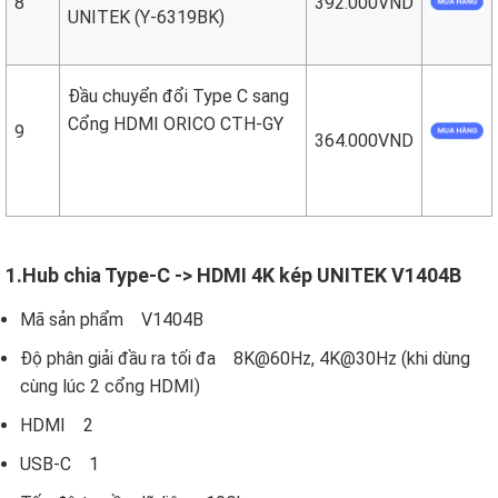
8
392.000VND
UNITEK (Y-6319BK)
Đầu chuyển đổi Type C sang
Cổng HDMI ORICO CTH-GY
9
364.000VND
1.Hub chia Type-C -> HDMI 4K kép UNITEK V1404B
Mã sản phẩm V1404B
Độ phân giải đầu ra tối đa 8K@60Hz, 4K@30Hz (khi dùng
cùng lúc 2 cổng HDMI)
HDMI 2
USB-C 1