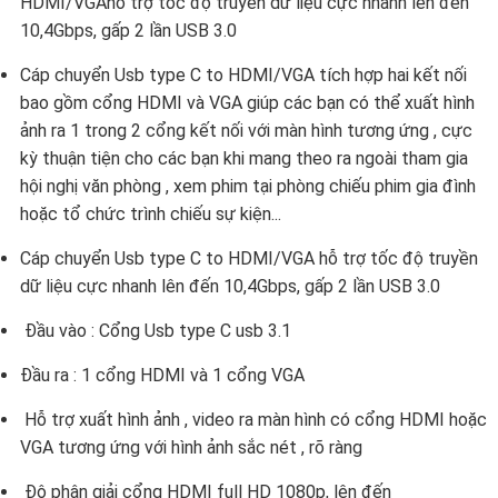
HDMI/VGAhỗ trợ tốc độ truyền dữ liệu cực nhanh lên đến
10,4Gbps, gấp 2 lần USB 3.0
Cáp chuyển Usb type C to HDMI/VGA tích hợp hai kết nối
bao gồm cổng HDMI và VGA giúp các bạn có thể xuất hình
ảnh ra 1 trong 2 cổng kết nối với màn hình tương ứng , cực
kỳ thuận tiện cho các bạn khi mang theo ra ngoài tham gia
hội nghị văn phòng , xem phim tại phòng chiếu phim gia đình
hoặc tổ chức trình chiếu sự kiện...
Cáp chuyển Usb type C to HDMI/VGA hỗ trợ tốc độ truyền
dữ liệu cực nhanh lên đến 10,4Gbps, gấp 2 lần USB 3.0
Đầu vào : Cổng Usb type C usb 3.1
Đầu ra : 1 cổng HDMI và 1 cổng VGA
Hỗ trợ xuất hình ảnh , video ra màn hình có cổng HDMI hoặc
VGA tương ứng với hình ảnh sắc nét , rõ ràng
Độ phân giải cổng HDMI full HD 1080p, lên đến