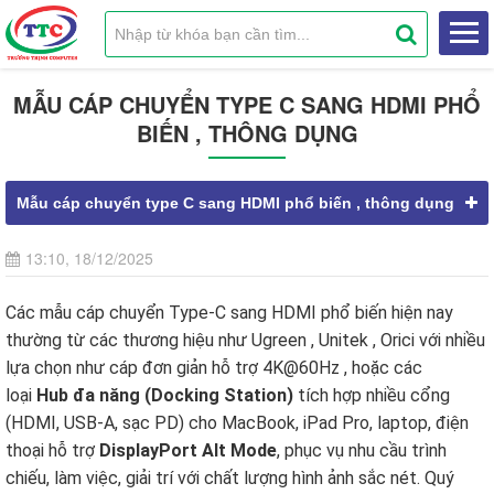
MẪU CÁP CHUYỂN TYPE C SANG HDMI PHỔ
BIẾN , THÔNG DỤNG
Mẫu cáp chuyển type C sang HDMI phổ biến , thông dụng
13:10, 18/12/2025
Các mẫu cáp chuyển Type-C sang HDMI phổ biến hiện nay
thường từ các thương hiệu như Ugreen , Unitek , Orici với nhiều
lựa chọn như cáp đơn giản hỗ trợ 4K@60Hz , hoặc các
loại
Hub đa năng (Docking Station)
tích hợp nhiều cổng
(HDMI, USB-A, sạc PD) cho MacBook, iPad Pro, laptop, điện
thoại hỗ trợ
DisplayPort Alt Mode
, phục vụ nhu cầu trình
chiếu, làm việc, giải trí với chất lượng hình ảnh sắc nét. Quý