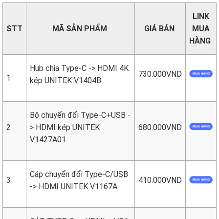
LINK
STT
MÃ SẢN PHẨM
GIÁ BÁN
MUA
HÀNG
Hub chia Type-C -> HDMI 4K
730.000VND
1
kép UNITEK V1404B
Bộ chuyển đổi Type-C+USB -
2
> HDMI kép UNITEK
680.000VND
V1427A01
Cáp chuyển đổi Type-C/USB
3
410.000VND
-> HDMI UNITEK V1167A