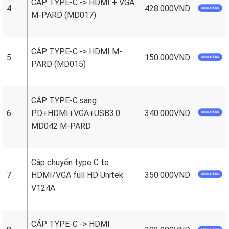
CÁP TYPE-C -> HDMI + VGA
4
428.000VND
M-PARD (MD017)
CÁP TYPE-C -> HDMI M-
5
150.000VND
PARD (MD015)
CÁP TYPE-C sang
6
PD+HDMI+VGA+USB3.0
340.000VND
MD042 M-PARD
Cáp chuyển type C to
7
HDMI/VGA full HD Unitek
350.000VND
V124A
CÁP TYPE-C -> HDMI