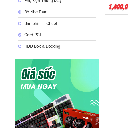
Phụ kiện Thùng Máy
1,490,0
Bộ Nhớ Ram
Bàn phím + Chuột
Card PCI
HDD Box & Docking