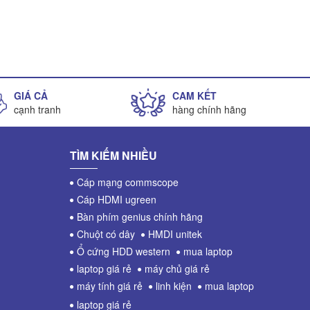
GIÁ CẢ
CAM KẾT
cạnh tranh
hàng chính hãng
TÌM KIẾM NHIỀU
Cáp mạng commscope
Cáp HDMI ugreen
Bàn phím genius chính hãng
Chuột có dây
HMDI unitek
Ổ cứng HDD western
mua laptop
laptop giá rẻ
máy chủ giá rẻ
máy tính giá rẻ
linh kiện
mua laptop
laptop giá rẻ