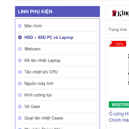
LINH PHỤ KIỆN
Màn hình
HDD + SSD PC và Laptop
12
Webcam
Đế tản nhiệt Laptop
Tản nhiệt khí CPU
Nguồn máy tính
Kính cường lực
WESTER
Vỏ Case
Ổ cứng 
Quạt tản nhiệt Cases
Chính H