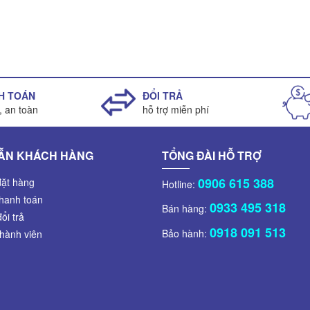
H TOÁN
ĐỔI TRẢ
i, an toàn
hỗ trợ miễn phí
ẪN KHÁCH HÀNG
TỔNG ĐÀI HỖ TRỢ
0906 615 388
ặt hàng
Hotline:
hanh toán
0933 495 318
Bán hàng:
ổi trả
0918 091 513
Bảo hành:
thành viên