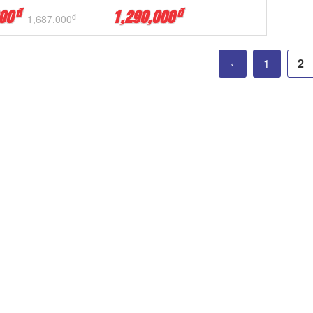
đ
đ
00
1,290,000
đ
1,687,000
‹
1
2