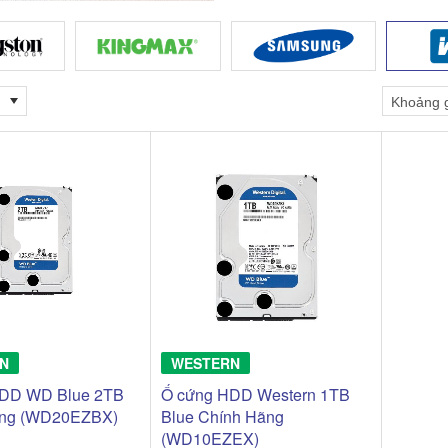
N
WESTERN
HDD WD Blue 2TB
Ổ cứng HDD Western 1TB
ãng (WD20EZBX)
Blue Chính Hãng
(WD10EZEX)