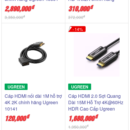
(Chip Khuếch Đại)
Ugreen 11193
đ
đ
2,890,000
310,000
đ
đ
3,350,000
372,000
14
UGREEN
UGREEN
Cáp HDMI nối dài 1M hỗ trợ
Cáp HDMI 2.0 Sợi Quang
4K 2K chính hãng Ugreen
Dài 15M Hỗ Trợ 4K@60Hz
10141
HDR Cao Cấp Ugreen
50215
đ
đ
120,000
1,680,000
đ
1,950,000