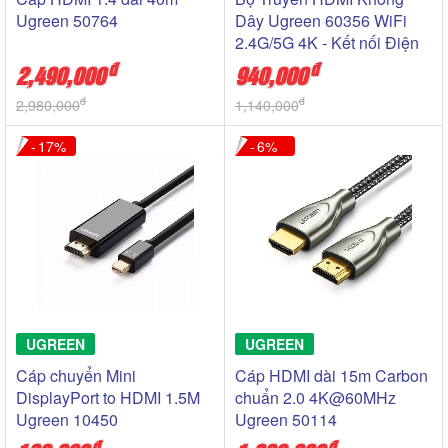
Ugreen 50764
Dây Ugreen 60356 WiFi
2.4G/5G 4K - Kết nối Điện
Thoại+LapTop+Máy tính
đ
đ
2,490,000
940,000
bản lên Tivi
đ
đ
2,980,000
1,140,000
17
6
UGREEN
UGREEN
Cáp chuyển Mini
Cáp HDMI dài 15m Carbon
DisplayPort to HDMI 1.5M
chuẩn 2.0 4K@60MHz
Ugreen 10450
Ugreen 50114
đ
đ