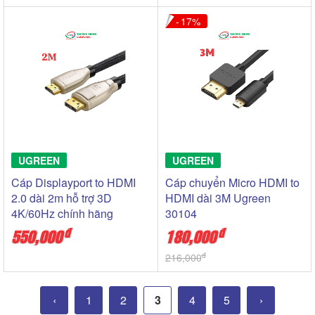
17
UGREEN
UGREEN
Cáp Displayport to HDMI
Cáp chuyển Micro HDMI to
2.0 dài 2m hỗ trợ 3D
HDMI dài 3M Ugreen
4K/60Hz chính hãng
30104
Ugreen 40434 cao cấp
đ
đ
550,000
180,000
đ
216,000
‹
1
2
3
4
5
›