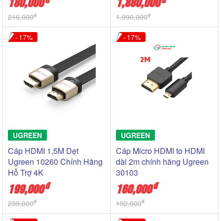
180,000
1,880,000
đ
đ
216,000
1,990,000
17
17
UGREEN
UGREEN
Cáp HDMI 1,5M Dẹt
Cáp Micro HDMI to HDMI
Ugreen 10260 Chính Hãng
dài 2m chính hãng Ugreen
Hỗ Trợ 4K
30103
đ
đ
199,000
160,000
đ
đ
239,000
192,000