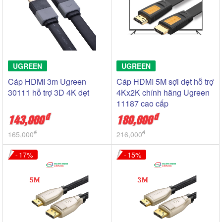
UGREEN
UGREEN
Cáp HDMI 3m Ugreen
Cáp HDMI 5M sợi dẹt hỗ trợ
30111 hỗ trợ 3D 4K dẹt
4Kx2K chính hãng Ugreen
11187 cao cấp
đ
đ
143,000
180,000
đ
đ
165,000
216,000
17
15