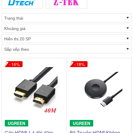
16
18
UGREEN
UGREEN
Cáp HDMI 1.4 dài 40m
Bộ Truyền HDMI Không