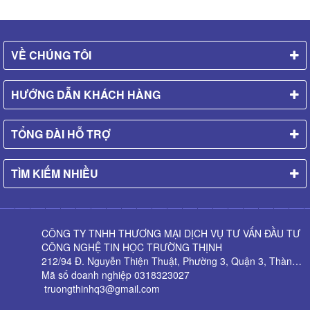
VỀ CHÚNG TÔI
HƯỚNG DẪN KHÁCH HÀNG
TỔNG ĐÀI HỖ TRỢ
TÌM KIẾM NHIỀU
CÔNG TY TNHH THƯƠNG MẠI DỊCH VỤ TƯ VẤN ĐẦU TƯ
CÔNG NGHỆ TIN HỌC TRƯỜNG THỊNH
212/94 Đ. Nguyễn Thiện Thuật, Phường 3, Quận 3, Thành phố Hồ Chí Minh
Mã số doanh nghiệp 0318323027
truongthinhq3@gmail.com