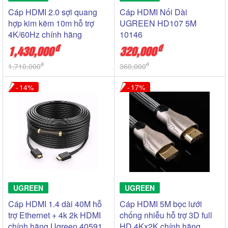
Cáp HDMI 2.0 sợi quang
Cáp HDMI Nối Dài
hợp kim kẽm 10m hỗ trợ
UGREEN HD107 5M
4K/60Hz chính hãng
10146
Ugreen 50717
đ
đ
1,430,000
320,000
đ
đ
1,710,000
360,000
14
17
UGREEN
UGREEN
Cáp HDMI 1.4 dài 40M hỗ
Cáp HDMI 5M bọc lưới
trợ Ethernet + 4k 2k HDMI
chống nhiễu hỗ trợ 3D full
chính hãng Ugreen 40591
HD 4Kx2K chính hãng