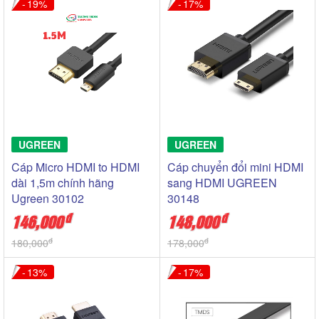
19
17
UGREEN
UGREEN
Cáp Micro HDMI to HDMI
Cáp chuyển đổi mini HDMI
dài 1,5m chính hãng
sang HDMI UGREEN
Ugreen 30102
30148
đ
đ
146,000
148,000
đ
đ
180,000
178,000
13
17