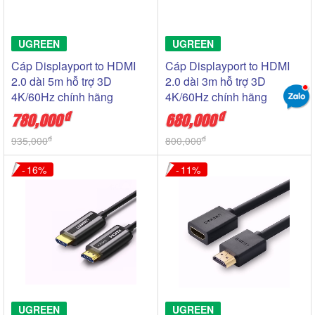
UGREEN
UGREEN
Cáp Displayport to HDMI
Cáp Displayport to HDMI
2.0 dài 5m hỗ trợ 3D
2.0 dài 3m hỗ trợ 3D
4K/60Hz chính hãng
4K/60Hz chính hãng
Ugreen 40436
Ugreen 40435
đ
đ
780,000
680,000
đ
đ
935,000
800,000
16
11
UGREEN
UGREEN