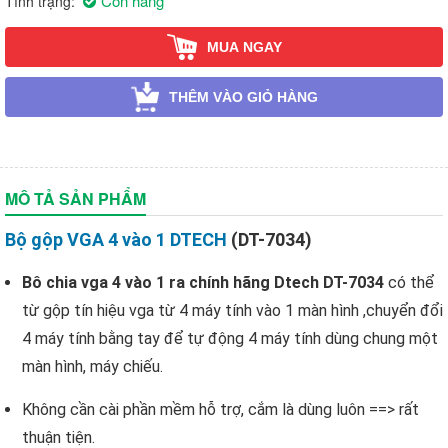
Còn hàng
Tình trạng
MUA NGAY
THÊM VÀO GIỎ HÀNG
MÔ TẢ SẢN PHẨM
Bộ gộp VGA 4 vào 1 DTECH
(DT-7034)
Bô chia vga 4 vào 1 ra chính hãng Dtech DT-7034
có thể
từ gộp tín hiệu vga từ 4 máy tính vào 1 màn hình ,chuyển đổi
4 máy tính bằng tay để tự động 4 máy tính dùng chung một
màn hình, máy chiếu.
Không cần cài phần mềm hỗ trợ, cắm là dùng luôn ==> rất
thuận tiện.