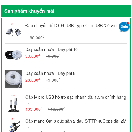
Sản phẩm khuyến mãi
Đầu chuyển đổi OTG USB Type-C to USB 3.0 vỏ nhôm
...
đ
90,000
Dây xoắn nhựa - Dây phi 10
đ
đ
33,000
49,000
Dây xoắn nhựa - Dây phi 8
đ
đ
28,000
49,000
Cáp Micro USB hỗ trợ sạc nhanh dài 1,5m chính hãng
...
đ
đ
105,000
110,000
Cáp mạng Cat 8 đúc sẵn 2 đầu S/FTP 40Gbps dài 2M
...
đ
đ