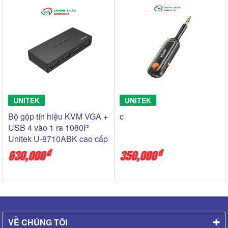
UNITEK
UNITEK
Bộ gộp tín hiệu KVM VGA +
c
USB 4 vào 1 ra 1080P
Unitek U-8710ABK cao cấp
đ
đ
630,000
350,000
VỀ CHÚNG TÔI