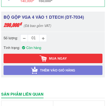
140,000
150,000
BỘ GỘP VGA 4 VÀO 1 DTECH (DT-7034)
đ
200,000
(Đã bao gồm VAT)
Số lượng
Còn hàng
Tình trạng
MUA NGAY
THÊM VÀO GIỎ HÀNG
SẢN PHẨM LIÊN QUAN