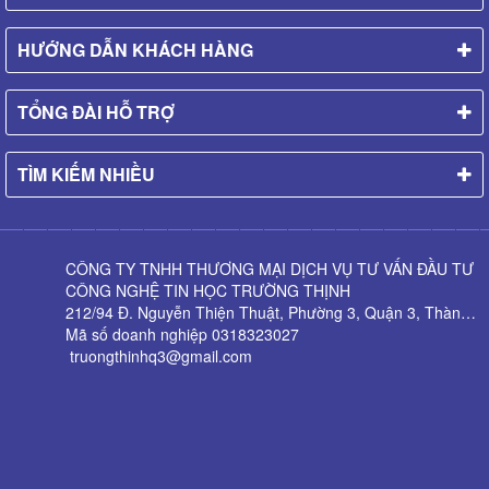
HƯỚNG DẪN KHÁCH HÀNG
TỔNG ĐÀI HỖ TRỢ
TÌM KIẾM NHIỀU
CÔNG TY TNHH THƯƠNG MẠI DỊCH VỤ TƯ VẤN ĐẦU TƯ
CÔNG NGHỆ TIN HỌC TRƯỜNG THỊNH
212/94 Đ. Nguyễn Thiện Thuật, Phường 3, Quận 3, Thành phố Hồ Chí Minh
Mã số doanh nghiệp 0318323027
truongthinhq3@gmail.com